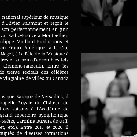
re national supérieur de musique
 d'Olivier Baumont et reçoit le
 son perfectionnement en juin
tival Radio-France à Montpellier,
hilippe Maillard Productions et
ion France-Amérique, à la Cité
n Nagel, à La Fête de la Musique à
res et au sein d’ensembles tels
u Clément-Janequin. Entre les
de trente récitals des célèbres
 vingtaine de villes au Canada
usique Baroque de Versailles, il
hapelle Royale du Château de
 trois saisons à l’Académie de
e grand répertoire symphonique
-Saëns,
Carmina Burana
de Orff,
, etc.). Entre 2015 et 2020 il
 auprès de diverses formations