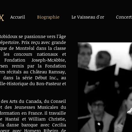
X
Accueil
Biographie
Le Vaisseau d'or
Concert
Robidoux se passionne vers l'âge
épertoire. Prix reçu avec grande
ique de Montréal dans la classe
 les concours nationaux et
 Fondation Joseph-McAbbie,
ersen remis par la Fondation
iers récitals au Château Ramsay,
, dans la série Début Inc., au
elle-Historique du
Bon-Pasteur et
 des Arts du Canada, du Conseil
et des Jeunesses Musicales du
ormation en France. Il travaille
e Hantaï et William Christie,
 la danse baroque avec Cecilia
hoeur avec Homero Ribeiro de