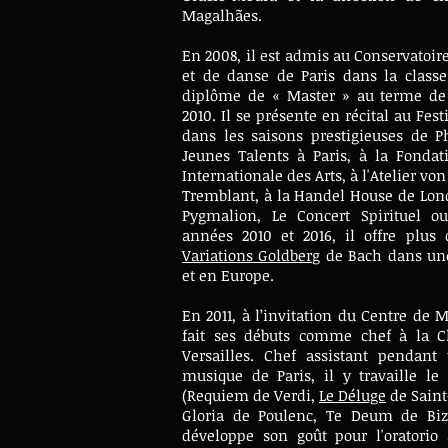
Magalhães.
En 2008, il est admis au Conservatoi
et de danse de Paris dans la classe
diplôme de « Master » au terme de
2010. Il se présente en récital au Fes
dans les saisons prestigieuses de P
Jeunes Talents à Paris, à la Fondat
Internationale des Arts, à l'Atelier vo
Tremblant, à la Handel House de Lond
Pygmalion, Le Concert Spirituel o
années 2010 et 2016, il offre plus 
Variations Goldb
erg
de Bach dans une
et en Europe.
En 2011, à l’invitation du Centre de M
fait ses débuts comme chef à la C
Versailles. Chef assistant pendant
musique de Paris, il y travaille l
(Requiem de Verdi,
Le Déluge
de Saint
Gloria de Poulenc, Te Deum de Bizet
développe son goût pour l'oratorio