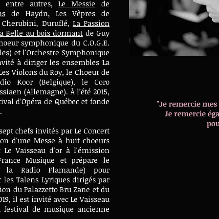
, entre autres,
Le Messie
de
ns
de Haydn, Les Vêpres de
 Cherubini, Duruflé,
La Passion
a Belle au bois dormant
de Guy
Choeur symphonique du C.O.G.E.
les) et
l'Orchestre Symphonique
invité à diriger les ensembles La
 Les Violons du Roy, le Choeur de
io Koor (Belgique), le Coro
siaen (Allemagne). À l’été 2015,
stival d’Opéra de Québec et fonde
"Je remercie mes 
r.
Je remercie ég
pou
sept chefs invités par Le Concert
ation d'une Messe à huit choeurs
c Le Vaisseau d'or à l'émission
France Musique et prépare le
 la Radio Flamande) pour
les Talens Lyriques dirigés par
ion du Palazzetto Bru Zane et du
9, il est invité avec Le Vaisseau
u festival de musique ancienne