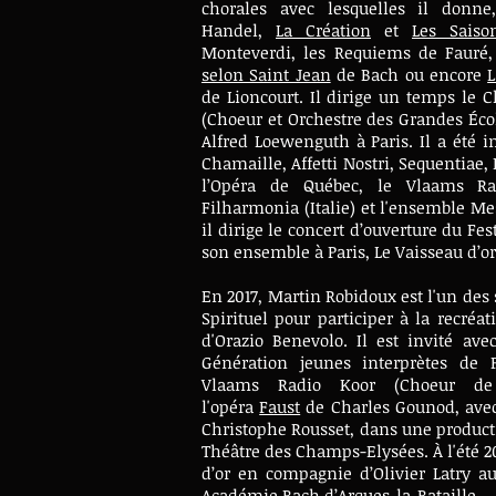
chorales avec lesquelles il donne
Handel,
La Création
et
Les Saiso
Monteverdi, les Requiems de Fauré,
selon Saint Jean
de Bach ou encore
L
de Lioncourt.
Il dirige un temps le 
(Choeur et Orchestre des Grandes Éco
Alfred Loewenguth à Paris.
Il a été 
Chamaille, Affetti Nostri, Sequentiae,
l’Opéra de Québec, le Vlaams Rad
Filharmonia (Italie) et l'ensemble Mes
il dirige le concert d’ouverture du Fe
son ensemble à Paris, Le Vaisseau d’o
En 2017, Martin Robidoux est l'un des 
Spirituel pour participer à la recré
d'Orazio Benevolo. Il est invité ave
Génération jeunes interprètes de 
Vlaams Radio Koor (Choeur de
l'opéra
Faust
de Charles Gounod, avec 
Christophe Rousset, dans une product
Théâtre des Champs-Elysées. À l'été 201
d’or en compagnie d’Olivier Latry a
Académie Bach d’Arques-la-Bataille.